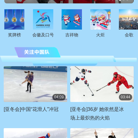
奖牌榜
会徽及口号
吉祥物
火炬
会歌
04:09
03:44
00:04:09
00:03:44
[亚冬会]中国“花滑人”冲冠
[亚冬会]36岁 她依然是冰
场上最炽热的火焰