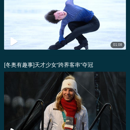
01:08
[冬奥有趣事]天才少女“跨界客串”夺冠