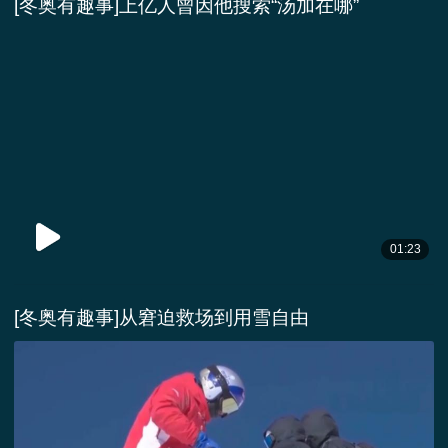
[冬奥有趣事]上亿人曾因他搜索“汤加在哪”
01:23
[冬奥有趣事]从窘迫救场到用雪自由