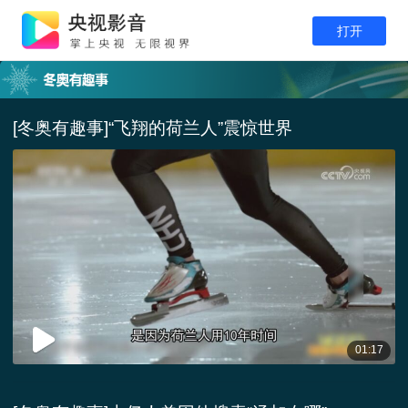
打开
[冬奥有趣事]“飞翔的荷兰人”震惊世界
01:17