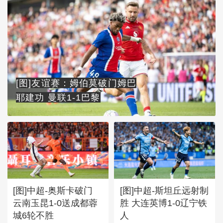
[图]友谊赛：姆伯莫破门姆巴
耶建功 曼联1-1巴黎
[图]中超-奥斯卡破门
[图]中超-斯坦丘远射制
云南玉昆1-0送成都蓉
胜 大连英博1-0辽宁铁
城6轮不胜
人