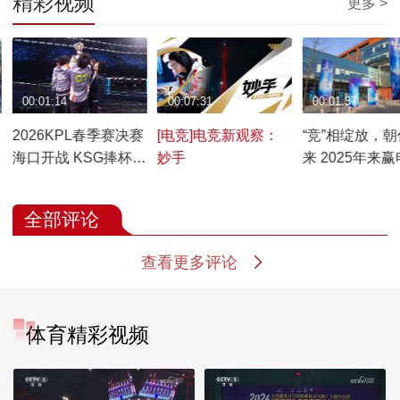
精彩视频
更多 >
00:01:14
00:07:31
00:01:37
2026KPL春季赛决赛
[电竞]电竞新观察：
“竞”相绽放，
海口开战 KSG捧杯获
妙手
来 2025年来
队史首冠
周圆满落幕
全部评论
查看更多评论
体育精彩视频