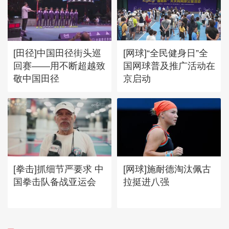
[网球]“全民健身日”全
[田径]中国田径街头巡
国网球普及推广活动在
回赛——用不断超越致
京启动
敬中国田径
[拳击]抓细节严要求 中
[网球]施耐德淘汰佩古
国拳击队备战亚运会
拉挺进八强