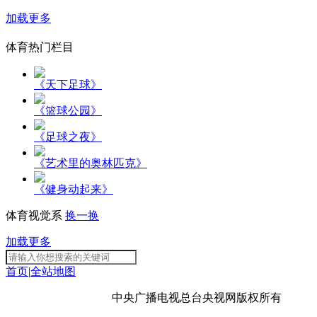
加载更多
体育热门栏目
《天下足球》
《篮球公园》
《足球之夜》
《艺术里的奥林匹克》
《健身动起来》
体育视觉系
换一换
加载更多
首页
|
全站地图
京ICP备10003349号-1
中央广播电视总台
央视网
版权所有