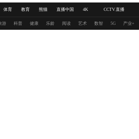
体育
教育
熊猫
直播中国
4K
CCTV.直播
式妙语
主持人
下载央视影音
热解读
天天学习
旅游
科普
健康
乐龄
阅读
艺术
数智
5G
产业+
纪录片网
国家大剧院
大型活动
科技
法治
文娱
人物
公益
图片
习式妙语
央视快评
央视网评
光华锐评
锋面
频道
VR/AR
4K专区
全景新闻
请入列
人生第一次
人生第二次
冬奥会
CBA
NBA
中超
国足
国际足球
网球
综
体育江湖
文化体育
冰雪道路
足球道路