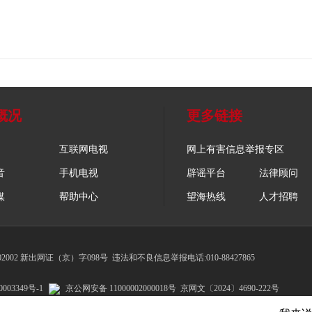
概况
更多链接
互联网电视
网上有害信息举报专区
音
手机电视
辟谣平台
法律顾问
媒
帮助中心
望海热线
人才招聘
002 新出网证（京）字098号
违法和不良信息举报电话:010-88427865
003349号-1
京公网安备 11000002000018号
京网文〔2024〕4690-222号