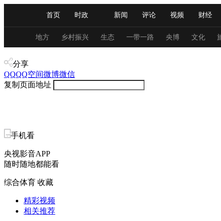
首页
时政
新闻
评论
视频
财经
人民领袖习近平
直播
海外频道
片库
iPanda
栏目大全
联播+
English
中国领导人
节目单
Монгол
听音
央视快评
微视频
习
地方
乡村振兴
生态
一带一路
央博
文化
体育
分享
总台春晚
网络春晚
共产党员网
秧纪录
QQ
QQ空间
微博
微信
复制页面地址
新闻
国内
国际
评论
经济
军事
人民领袖习近平
联播+
热解读
天天学习
手机看
央视影音APP
视频
小央视频
小央直播
直播中国
熊猫
随时随地都能看
现场
前线
比划
快看
蓝海中国
新兵
综合体育
收藏
体育
直播
竞猜
2026年世界杯
2026年
精彩视频
相关推荐
VIP会员
CCTV奥林匹克频道
生活体育大会