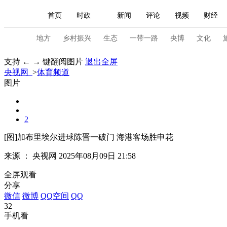
首页
时政
新闻
评论
视频
财经
人民领袖习近平
直播
海外频道
片库
iPanda
栏目大全
联播+
English
中国领导人
节目单
Монгол
听音
央视快评
微视频
习
地方
乡村振兴
生态
一带一路
央博
文化
支持 ← → 键翻阅图片
退出全屏
央视网
>
体育频道
总台春晚
网络春晚
共产党员网
秧纪录
图片
新闻
国内
国际
评论
经济
军事
2
人民领袖习近平
联播+
热解读
天天学习
[图]加布里埃尔进球陈晋一破门 海港客场胜申花
来源 ：
央视网
2025年08月09日 21:58
视频
小央视频
小央直播
直播中国
熊猫
全屏观看
现场
前线
比划
快看
蓝海中国
新兵
分享
微信
微博
QQ空间
QQ
体育
直播
竞猜
2026年世界杯
2026年
32
手机看
VIP会员
CCTV奥林匹克频道
生活体育大会