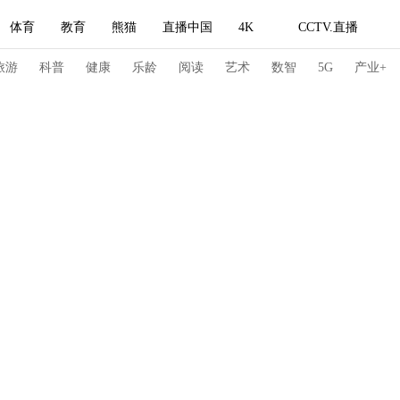
体育
教育
熊猫
直播中国
4K
CCTV.直播
式妙语
主持人
下载央视影音
热解读
天天学习
旅游
科普
健康
乐龄
阅读
艺术
数智
5G
产业+
纪录片网
国家大剧院
大型活动
科技
法治
文娱
人物
公益
图片
习式妙语
央视快评
央视网评
光华锐评
锋面
频道
VR/AR
4K专区
全景新闻
请入列
人生第一次
人生第二次
冬奥会
CBA
NBA
中超
国足
国际足球
网球
综
体育江湖
文化体育
冰雪道路
足球道路