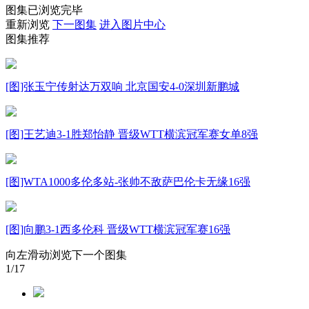
图集已浏览完毕
财经
教育
乡村振兴
生态环境
一带一路
重新浏览
下一图集
进入图片中心
图集推荐
大国智造
大国展会
大国保险
云顶对话
[图]张玉宁传射达万双响 北京国安4-0深圳新鹏城
CCTV.节目官网
直播
节目单
栏目
片库
[图]王艺迪3-1胜郑怡静 晋级WTT横滨冠军赛女单8强
[图]WTA1000多伦多站-张帅不敌萨巴伦卡无缘16强
[图]向鹏3-1西多伦科 晋级WTT横滨冠军赛16强
向左滑动浏览下一个图集
1
/17