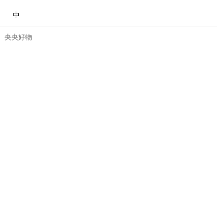
中
央央好物
合体育
亚冬会