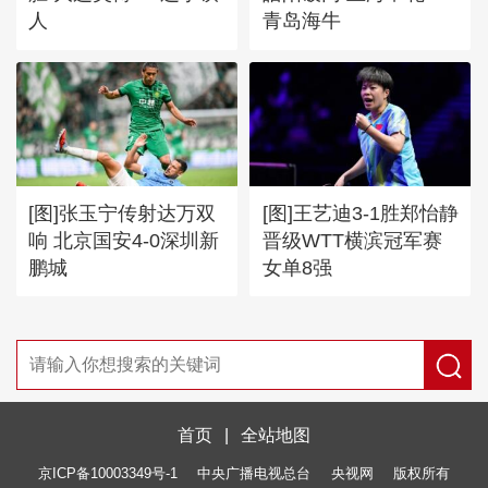
人
青岛海牛
[图]张玉宁传射达万双
[图]王艺迪3-1胜郑怡静
响 北京国安4-0深圳新
晋级WTT横滨冠军赛
鹏城
女单8强
首页
|
全站地图
京ICP备10003349号-1
中央广播电视总台
央视网
版权所有