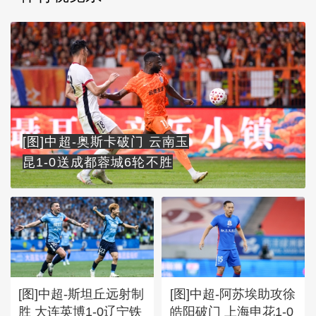
[图]中超-奥斯卡破门 云南玉
昆1-0送成都蓉城6轮不胜
[图]中超-斯坦丘远射制
[图]中超-阿苏埃助攻徐
胜 大连英博1-0辽宁铁
皓阳破门 上海申花1-0