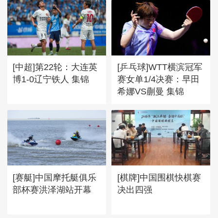
[中超]第22轮：大连英
[乒乓球]WTT横滨冠军
博1-0辽宁铁人 集锦
赛女单1/4决赛：早田
希娜VS蒯曼 集锦
[赛艇]中国摩托艇俱乐
[棋牌]中国围棋快棋赛
部杯赛洪泽湖站开幕
决出四强