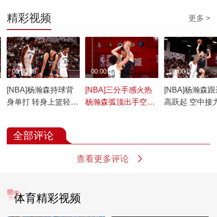
精彩视频
更多 >
00:00:08
00:00:12
00:00:06
6
[NBA]杨瀚森持球背
[NBA]三分手感火热
[NBA]杨瀚森
身单打 转身上篮轻松
杨瀚森弧顶出手空心
高跃起 空中接
打进
入网
暴扣
全部评论
查看更多评论
体育精彩视频