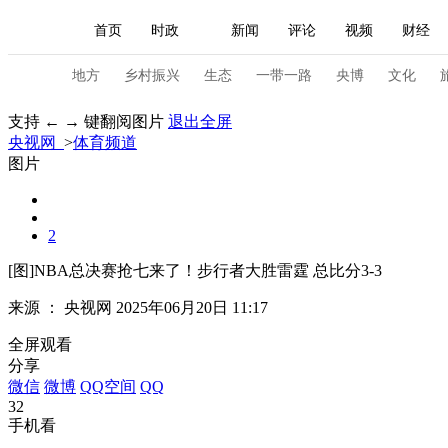
首页
时政
新闻
评论
视频
财经
人民领袖习近平
直播
海外频道
片库
iPanda
栏目大全
联播+
English
中国领导人
节目单
Монгол
听音
央视快评
微视频
习
地方
乡村振兴
生态
一带一路
央博
文化
支持 ← → 键翻阅图片
退出全屏
央视网
>
体育频道
总台春晚
网络春晚
共产党员网
秧纪录
图片
新闻
国内
国际
评论
经济
军事
2
人民领袖习近平
联播+
热解读
天天学习
[图]NBA总决赛抢七来了！步行者大胜雷霆 总比分3-3
来源 ：
央视网
2025年06月20日 11:17
视频
小央视频
小央直播
直播中国
熊猫
全屏观看
现场
前线
比划
快看
蓝海中国
新兵
分享
微信
微博
QQ空间
QQ
体育
直播
竞猜
2026年世界杯
2026年
32
手机看
VIP会员
CCTV奥林匹克频道
生活体育大会