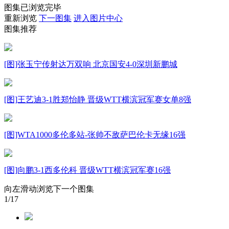
图集已浏览完毕
财经
教育
乡村振兴
生态环境
一带一路
重新浏览
下一图集
进入图片中心
图集推荐
大国智造
大国展会
大国保险
云顶对话
[图]张玉宁传射达万双响 北京国安4-0深圳新鹏城
CCTV.节目官网
直播
节目单
栏目
片库
[图]王艺迪3-1胜郑怡静 晋级WTT横滨冠军赛女单8强
[图]WTA1000多伦多站-张帅不敌萨巴伦卡无缘16强
[图]向鹏3-1西多伦科 晋级WTT横滨冠军赛16强
向左滑动浏览下一个图集
1
/17