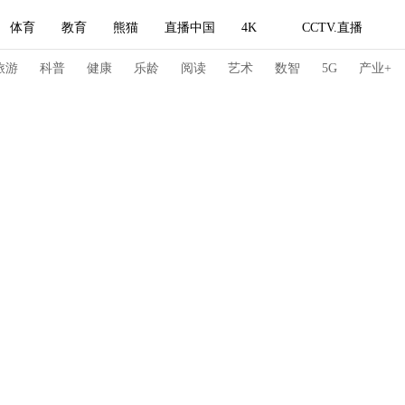
体育
教育
熊猫
直播中国
4K
CCTV.直播
式妙语
主持人
下载央视影音
热解读
天天学习
旅游
科普
健康
乐龄
阅读
艺术
数智
5G
产业+
纪录片网
国家大剧院
大型活动
科技
法治
文娱
人物
公益
图片
习式妙语
央视快评
央视网评
光华锐评
锋面
频道
VR/AR
4K专区
全景新闻
请入列
人生第一次
人生第二次
冬奥会
CBA
NBA
中超
国足
国际足球
网球
综
体育江湖
文化体育
冰雪道路
足球道路