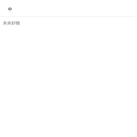
中
央央好物
合体育
亚冬会