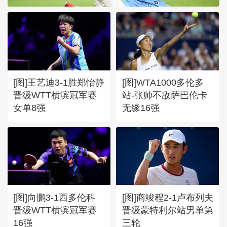
[图]王艺迪3-1胜郑怡静
[图]WTA1000多伦多
晋级WTT横滨冠军赛
站-张帅不敌萨巴伦卡
女单8强
无缘16强
[图]向鹏3-1西多伦科
[图]商竣程2-1卢布列夫
晋级WTT横滨冠军赛
晋级蒙特利尔站男单第
16强
三轮