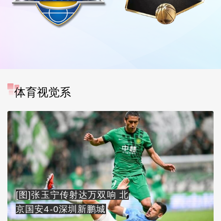
体育视觉系
[图]张玉宁传射达万双响 北
京国安4-0深圳新鹏城