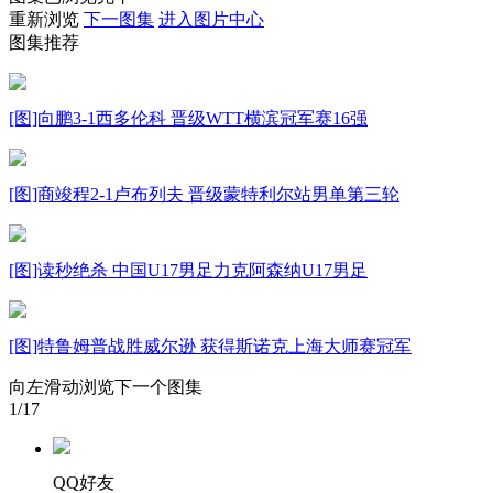
重新浏览
下一图集
进入图片中心
财经
教育
乡村振兴
生态环境
一带一路
图集推荐
大国智造
大国展会
大国保险
云顶对话
[图]向鹏3-1西多伦科 晋级WTT横滨冠军赛16强
[图]商竣程2-1卢布列夫 晋级蒙特利尔站男单第三轮
CCTV.节目官网
直播
节目单
栏目
片库
[图]读秒绝杀 中国U17男足力克阿森纳U17男足
[图]特鲁姆普战胜威尔逊 获得斯诺克上海大师赛冠军
向左滑动浏览下一个图集
1
/17
QQ好友