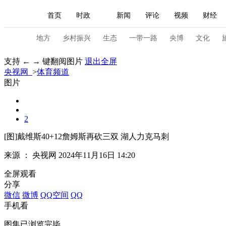
首页
时政
新闻
评论
视频
财经
人民领袖习近平
直播
海外频道
片库
iPanda
栏目大全
联播+
English
中国领导人
节目单
Монгол
听音
央视快评
微视频
习
地方
乡村振兴
生态
一带一路
央博
文化
支持 ← → 键翻阅图片
退出全屏
央视网
>
体育频道
总台春晚
网络春晚
共产党员网
秧纪录
图片
新闻
国内
国际
评论
经济
军事
2
人民领袖习近平
联播+
热解读
天天学习
[图]戴维斯40+12詹姆斯再砍三双 湖人力克马刺
来源 ：
央视网
2024年11月16日 14:20
视频
小央视频
小央直播
直播中国
熊猫
全屏观看
现场
前线
比划
快看
蓝海中国
新兵
分享
微信
微博
QQ空间
QQ
体育
直播
竞猜
2026年世界杯
2026年
手机看
VIP会员
CCTV奥林匹克频道
生活体育大会
图集已浏览完毕