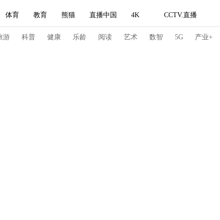
体育
教育
熊猫
直播中国
4K
CCTV.直播
式妙语
主持人
下载央视影音
热解读
天天学习
旅游
科普
健康
乐龄
阅读
艺术
数智
5G
产业+
纪录片网
国家大剧院
大型活动
科技
法治
文娱
人物
公益
图片
习式妙语
央视快评
央视网评
光华锐评
锋面
频道
VR/AR
4K专区
全景新闻
请入列
人生第一次
人生第二次
冬奥会
CBA
NBA
中超
国足
国际足球
网球
综
体育江湖
文化体育
冰雪道路
足球道路