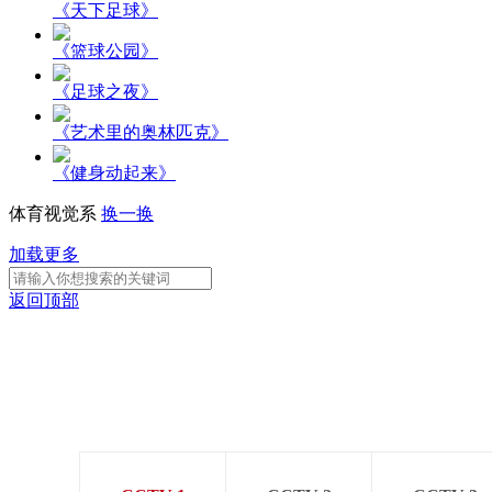
《天下足球》
《篮球公园》
《足球之夜》
《艺术里的奥林匹克》
《健身动起来》
体育视觉系
换一换
加载更多
返回顶部