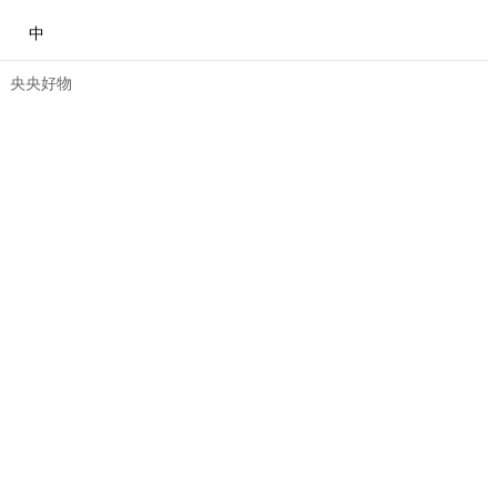
中
央央好物
合体育
亚冬会