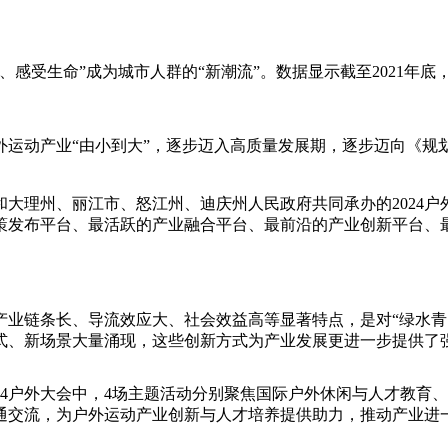
央博
非遗
文化
旅游
科普
健康
乐龄
阅读
云起
超级工厂
智敬中国
全民健康
颜选攻略
海洋
受生命”成为城市人群的“新潮流”。数据显示截至2021年底，
动产业“由小到大”，逐步迈入高质量发展期，逐步迈向《规划》
热播榜
总台企业白名单
理州、丽江市、怒江州、迪庆州人民政府共同承办的2024户
策发布平台、最活跃的产业融合平台、最前沿的产业创新平台、
链条长、导流效应大、社会效益高等显著特点，是对“绿水青
式、新场景大量涌现，这些创新方式为产业发展更进一步提供了
4户外大会中，4场主题活动分别聚焦国际户外休闲与人才教育
通交流，为户外运动产业创新与人才培养提供助力，推动产业进