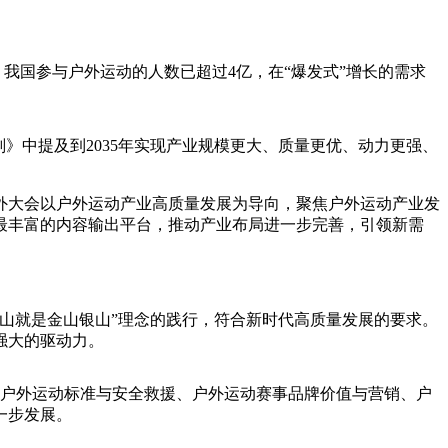
艺术
汽车
数智
5G
产业+
时尚
天气
才艺
网展
央央好物
我国参与户外运动的人数已超过4亿，在“爆发式”增长的需求
中提及到2035年实现产业规模更大、质量更优、动力更强、
外大会以户外运动产业高质量发展为导向，聚焦户外运动产业发
最丰富的内容输出平台，推动产业布局进一步完善，引领新需
山就是金山银山”理念的践行，符合新时代高质量发展的要求。
强大的驱动力。
、户外运动标准与安全救援、户外运动赛事品牌价值与营销、户
一步发展。