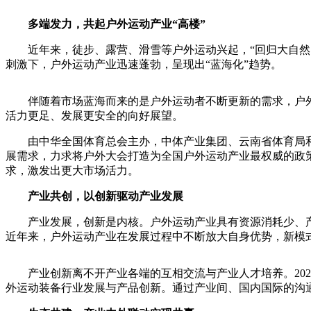
财经
教育
乡村振兴
生态环境
一带一路
多端发力，共起户外运动产业“高楼”
大国智造
大国展会
大国保险
云顶对话
近年来，徒步、露营、滑雪等户外运动兴起，“回归大自然、感
刺激下，户外运动产业迅速蓬勃，呈现出“蓝海化”趋势。
伴随着市场蓝海而来的是户外运动者不断更新的需求，户外运
活力更足、发展更安全的向好展望。
CCTV.节目官网
直播
节目单
栏目
片库
由中华全国体育总会主办，中体产业集团、云南省体育局和大
展需求，力求将户外大会打造为全国户外运动产业最权威的政
求，激发出更大市场活力。
产业共创，以创新驱动产业发展
产业发展，创新是内核。户外运动产业具有资源消耗少、产业
近年来，户外运动产业在发展过程中不断放大自身优势，新模
产业创新离不开产业各端的互相交流与产业人才培养。202
外运动装备行业发展与产品创新。通过产业间、国内国际的沟