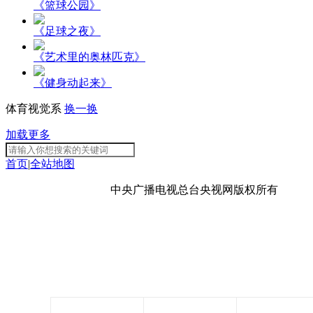
《篮球公园》
《足球之夜》
《艺术里的奥林匹克》
《健身动起来》
体育视觉系
换一换
加载更多
首页
|
全站地图
京ICP备10003349号-1
中央广播电视总台
央视网
版权所有