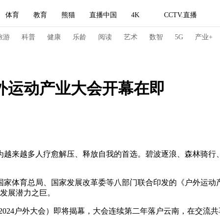
体育
教育
熊猫
直播中国
4K
CCTV.直播
式妙语
主持人
下载央视影音
热解读
天天学习
旅游
科普
健康
乐龄
阅读
艺术
数智
5G
产业+
纪录片网
国家大剧院
大型活动
户外运动产业大会开幕在即
科技
法治
文娱
人物
公益
图片
习式妙语
央视快评
央视网评
光华锐评
锋面
频道
VR/AR
4K专区
全景新闻
越多人疗愈解压、释放自我的首选。碧波逐浪、森林骑行、雪海驰
请入列
人生第一次
人生第二次
育总局、国家发展改革委等八部门联合印发的《户外运动产业发展
其发展潜力之巨。
冬奥会
CBA
NBA
中超
国足
国际足球
网球
综
称：2024户外大会）即将揭幕，大会连续第二年落户云南，在交
体育江湖
文化体育
冰雪道路
足球道路