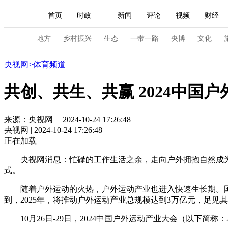
首页
时政
新闻
评论
视频
财经
人民领袖习近平
直播
海外频道
片库
iPanda
栏目大全
联播+
English
中国领导人
节目单
Монгол
听音
央视快评
微视频
习
地方
乡村振兴
生态
一带一路
央博
文化
体育
央视网
>
体育频道
总台春晚
网络春晚
共产党员网
秧纪录
共创、共生、共赢 2024中国
新闻
国内
国际
评论
经济
军事
来源：央视网 | 2024-10-24 17:26:48
央视网 | 2024-10-24 17:26:48
人民领袖习近平
联播+
热解读
天天学习
正在加载
视频
小央视频
小央直播
直播中国
熊猫
央视网消息：忙碌的工作生活之余，走向户外拥抱自然成为越来
式。
现场
前线
比划
快看
蓝海中国
新兵
随着户外运动的火热，户外运动产业也进入快速生长期。国家体
到，2025年，将推动户外运动产业总规模达到3万亿元，足见
体育
直播
竞猜
2026年世界杯
2026年
10月26日-29日，2024中国户外运动产业大会（以下简
VIP会员
CCTV奥林匹克频道
生活体育大会