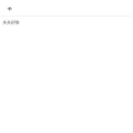
中
央央好物
合体育
亚冬会