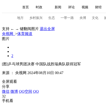
首页
时政
新闻
评论
视频
财经
人民领袖习近平
直播
海外频道
片库
iPanda
栏目大全
联播+
English
中国领导人
节目单
Монгол
听音
央视快评
微视频
习
地方
乡村振兴
生态
一带一路
央博
文化
支持 ← → 键翻阅图片
退出全屏
央视网
>
体育频道
总台春晚
网络春晚
共产党员网
秧纪录
图片
新闻
国内
国际
评论
经济
军事
2
人民领袖习近平
联播+
热解读
天天学习
[图]乒乓球男团决赛 中国队战胜瑞典队获得冠军
来源 ：
央视网
2024年08月10日 00:47
视频
小央视频
小央直播
直播中国
熊猫
全屏观看
现场
前线
比划
快看
蓝海中国
新兵
分享
微信
微博
QQ空间
QQ
体育
直播
竞猜
2026年世界杯
2026年
32
手机看
VIP会员
CCTV奥林匹克频道
生活体育大会