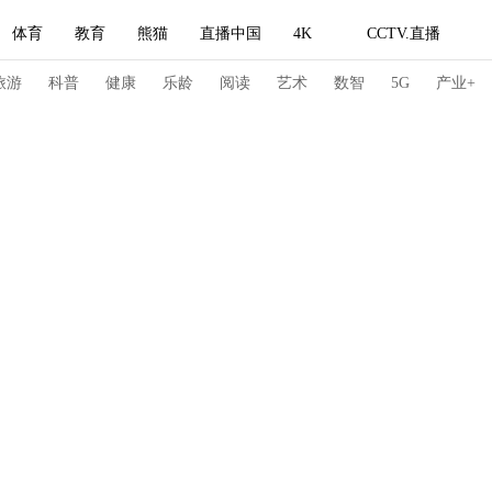
体育
教育
熊猫
直播中国
4K
CCTV.直播
式妙语
主持人
下载央视影音
热解读
天天学习
旅游
科普
健康
乐龄
阅读
艺术
数智
5G
产业+
纪录片网
国家大剧院
大型活动
科技
法治
文娱
人物
公益
图片
习式妙语
央视快评
央视网评
光华锐评
锋面
频道
VR/AR
4K专区
全景新闻
请入列
人生第一次
人生第二次
冬奥会
CBA
NBA
中超
国足
国际足球
网球
综
体育江湖
文化体育
冰雪道路
足球道路