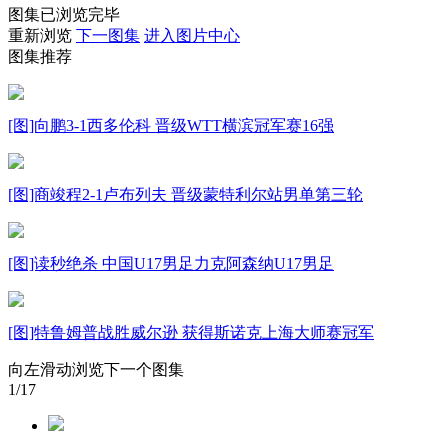
图集已浏览完毕
财经
教育
乡村振兴
生态环境
一带一路
重新浏览
下一图集
进入图片中心
图集推荐
大国智造
大国展会
大国保险
云顶对话
[图]向鹏3-1西多伦科 晋级WTT横滨冠军赛16强
CCTV.节目官网
直播
节目单
栏目
片库
[图]商竣程2-1卢布列夫 晋级蒙特利尔站男单第三轮
[图]读秒绝杀 中国U17男足力克阿森纳U17男足
[图]特鲁姆普战胜威尔逊 获得斯诺克上海大师赛冠军
向左滑动浏览下一个图集
1
/17