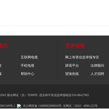
概况
更多链接
互联网电视
网上有害信息举报专区
音
手机电视
辟谣平台
法律顾问
媒
帮助中心
望海热线
人才招聘
002 新出网证（京）字098号
违法和不良信息举报电话:010-88427865
003349号-1
京公网安备 11000002000018号
京网文〔2024〕4690-222号