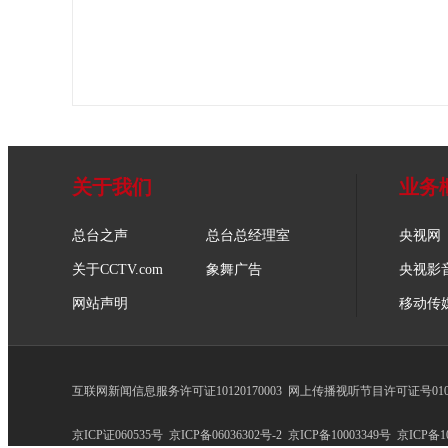
关于我们
业务
总台之声
总台总经理室
央视网
关于CCTV.com
象舞广告
央视影
网站声明
移动传
互联网新闻信息服务许可证10120170003
网上传播视听节目许可证号0102
京ICP证060535号
京ICP备06036302号-2
京ICP备10003349号
京ICP备10