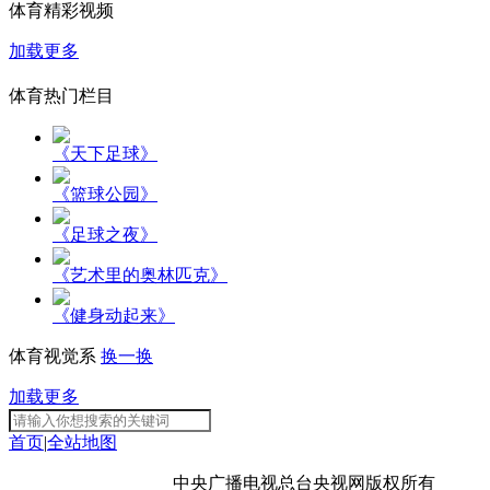
体育精彩视频
加载更多
体育热门栏目
《天下足球》
《篮球公园》
《足球之夜》
《艺术里的奥林匹克》
《健身动起来》
体育视觉系
换一换
加载更多
首页
|
全站地图
京ICP备10003349号-1
中央广播电视总台
央视网
版权所有