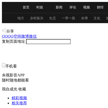
首页
时政
新闻
评论
视频
财经
人民领袖习近平
直播
海外频道
片库
iPanda
栏目大全
联播+
English
中国领导人
节目单
Монгол
听音
央视快评
微视频
习
地方
乡村振兴
生态
一带一路
央博
文化
体育
分享
总台春晚
网络春晚
共产党员网
秧纪录
QQ
QQ空间
微博
微信
复制页面地址
新闻
国内
国际
评论
经济
军事
人民领袖习近平
联播+
热解读
天天学习
手机看
央视影音APP
视频
小央视频
小央直播
直播中国
熊猫
随时随地都能看
现场
前线
比划
快看
蓝海中国
新兵
我自成光
收藏
体育
直播
竞猜
2026年世界杯
2026年
精彩视频
相关推荐
VIP会员
CCTV奥林匹克频道
生活体育大会