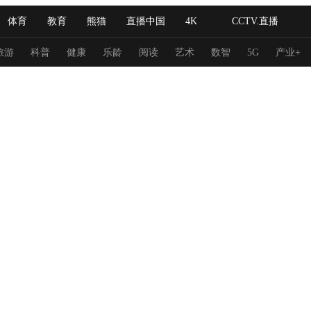
体育
教育
熊猫
直播中国
4K
CCTV.直播
式妙语
主持人
下载央视影音
热解读
天天学习
旅游
科普
健康
乐龄
阅读
艺术
数智
5G
产业+
纪录片网
国家大剧院
大型活动
科技
法治
文娱
人物
公益
图片
习式妙语
央视快评
央视网评
光华锐评
锋面
频道
VR/AR
4K专区
全景新闻
请入列
人生第一次
人生第二次
冬奥会
CBA
NBA
中超
国足
国际足球
网球
综
体育江湖
文化体育
冰雪道路
足球道路