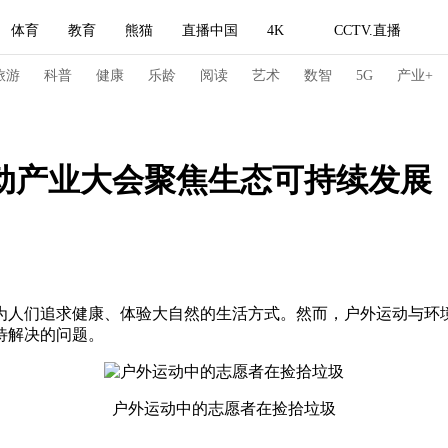
体育
教育
熊猫
直播中国
4K
CCTV.直播
式妙语
主持人
下载央视影音
热解读
天天学习
旅游
科普
健康
乐龄
阅读
艺术
数智
5G
产业+
纪录片网
国家大剧院
大型活动
动产业大会聚焦生态可持续发展
科技
法治
文娱
人物
公益
图片
习式妙语
央视快评
央视网评
光华锐评
锋面
频道
VR/AR
4K专区
全景新闻
为人们追求健康、体验大自然的生活方式。然而，户外运动与环
待解决的问题。
请入列
人生第一次
人生第二次
冬奥会
CBA
NBA
中超
国足
国际足球
网球
综
户外运动中的志愿者在捡拾垃圾
体育江湖
文化体育
冰雪道路
足球道路