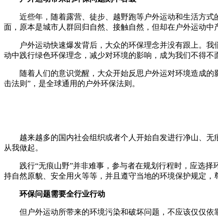
财经
教育
乡村振兴
生态环境
一带一路
近些年，随着露营、徒步、越野跑等户外运动和生活方式
面，原本是城市人群回归自然、接触自然，但却在户外运动中产
大国智造
大国展会
大国保险
云顶对话
户外运动快速爆发背后，大众的环保理念并没有跟上。我
动中践行绿色环保理念，减少对环境的影响，成为我们不得不
随着人们的意识觉醒，大众开始反思户外运对环境造成的影
击法则”，是全球通用的户外环保法则。
CCTV.节目官网
直播
节目单
栏目
片库
越来越多的国内社会组织或者个人开始自发进行净山、无
从我做起。
践行“无痕山野”并非难事，参与者在规划行程时，应选
持自然原貌、安全用火等等，并且遵守当地的环境保护规定，
环保问题需要全行业行动
但户外运动所带来的环境污染和破坏问题，不应该仅仅依