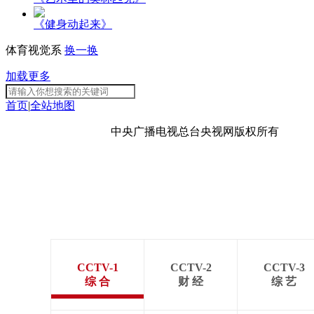
《健身动起来》
体育视觉系
换一换
加载更多
首页
|
全站地图
京ICP备10003349号-1
中央广播电视总台
央视网
版权所有
CCTV-1
CCTV-2
CCTV-3
综 合
财 经
综 艺