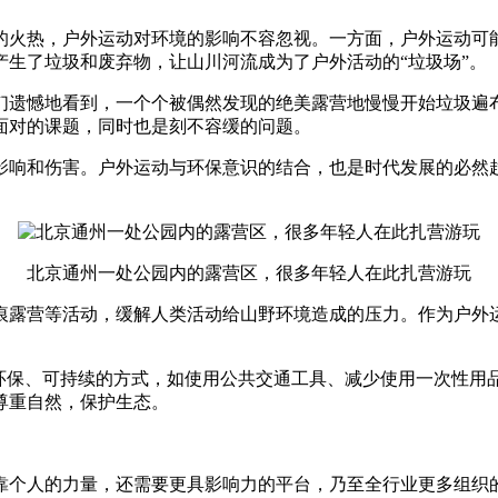
央博
非遗
文化
旅游
科普
健康
乐龄
阅读
的火热，户外运动对环境的影响不容忽视。一方面，户外运动可
生了垃圾和废弃物，让山川河流成为了户外活动的“垃圾场”。
云起
超级工厂
智敬中国
全民健康
颜选攻略
海洋
们遗憾地看到，一个个被偶然发现的绝美露营地慢慢开始垃圾遍
面对的课题，同时也是刻不容缓的问题。
响和伤害。户外运动与环保意识的结合，也是时代发展的必然趋
热播榜
总台企业白名单
北京通州一处公园内的露营区，很多年轻人在此扎营游玩
痕露营等活动，缓解人类活动给山野环境造成的压力。作为户外
择环保、可持续的方式，如使用公共交通工具、减少使用一次性用
尊重自然，保护生态。
靠个人的力量，还需要更具影响力的平台，乃至全行业更多组织