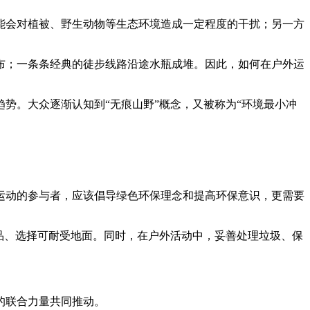
艺术
汽车
数智
5G
产业+
能会对植被、野生动物等生态环境造成一定程度的干扰；另一方
时尚
天气
才艺
网展
央央好物
布；一条条经典的徒步线路沿途水瓶成堆。因此，如何在户外运
势。大众逐渐认知到“无痕山野”概念，又被称为“环境最小冲
运动的参与者，应该倡导绿色环保理念和提高环保意识，更需要
品、选择可耐受地面。同时，在户外活动中，妥善处理垃圾、保
的联合力量共同推动。