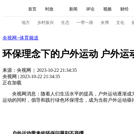
首页
时政
新闻
评论
视频
财经
人民领袖习近平
直播
海外频道
片库
iPanda
栏目大全
联播+
English
中国领导人
节目单
Монгол
听音
央视快评
微视频
习
地方
乡村振兴
生态
一带一路
央博
文化
体育
央视网
>
体育频道
总台春晚
网络春晚
共产党员网
秧纪录
环保理念下的户外运动 户外运
新闻
国内
国际
评论
经济
军事
来源：央视网 | 2023-10-22 21:34:35
央视网 | 2023-10-22 21:34:35
人民领袖习近平
联播+
热解读
天天学习
正在加载
视频
小央视频
小央直播
直播中国
熊猫
央视网消息：随着人们生活水平的提高，户外运动逐渐成
运动的同时，倡导和践行绿色环保理念，成为当前户外运动亟
现场
前线
比划
快看
蓝海中国
新兵
体育
直播
竞猜
2026年世界杯
2026年
VIP会员
CCTV奥林匹克频道
生活体育大会
户外运动带来的环保问题刻不容缓