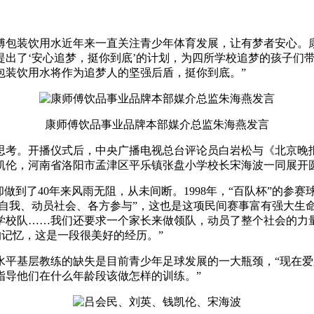
傅包装饮用水近年来一直关注青少年体育发展，让有梦者安心。
提出了‘安心追梦，挺你到底’的计划，为四所学校追梦的孩子们
包装饮用水将作为追梦人的坚强后盾，挺你到底。”
康师傅饮品事业品牌本部媒介总监朱海燕发言
思考。开播仪式后，中央广播电视总台评论员白岩松与《北京晚报
凯伦，河南省洛阳市孟津区平乐镇张盘小学校长宋海波一同展开圆
却做到了40年来风雨无阻，从未间断。1998年，“百队杯”的参赛
飞自我、动员社会、各方参与”，这也是这项民间赛事富有强大生
学校队……我们还要求一个家长来做领队，动员了整个社会的力
的记忆，这是一段很美好的经历。”
水平基层教练的缺失是目前青少年足球发展的一大瓶颈，“现在
指导他们在什么年龄段该做怎样的训练。”