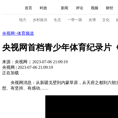
首页
时政
新闻
评论
视频
财经
人民领袖习近平
直播
海外频道
片库
iPanda
栏目大全
联播+
English
中国领导人
节目单
Монгол
听音
央视快评
微视频
习
地方
乡村振兴
生态
一带一路
央博
文化
体育
央视网
>
体育频道
总台春晚
网络春晚
共产党员网
秧纪录
央视网首档青少年体育纪录片
新闻
国内
国际
评论
经济
军事
来源：央视网 | 2023-07-06 21:09:19
央视网 | 2023-07-06 21:09:19
人民领袖习近平
联播+
热解读
天天学习
正在加载
视频
小央视频
小央直播
直播中国
熊猫
央视网消息：从新疆戈壁到内蒙草原，从天府之都到六朝
想、有坚持、有感动……
现场
前线
比划
快看
蓝海中国
新兵
体育
直播
竞猜
2026年世界杯
2026年
VIP会员
CCTV奥林匹克频道
生活体育大会