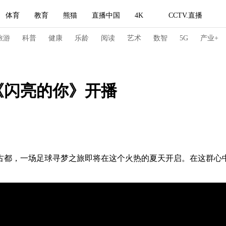
体育
教育
熊猫
直播中国
4K
CCTV.直播
式妙语
主持人
下载央视影音
热解读
天天学习
旅游
科普
健康
乐龄
阅读
艺术
数智
5G
产业+
纪录片网
国家大剧院
大型活动
《闪亮的你》开播
科技
法治
文娱
人物
公益
图片
习式妙语
央视快评
央视网评
光华锐评
锋面
频道
VR/AR
4K专区
全景新闻
古都，一场足球寻梦之旅即将在这个火热的夏天开启。在这群心
请入列
人生第一次
人生第二次
冬奥会
CBA
NBA
中超
国足
国际足球
网球
综
体育江湖
文化体育
冰雪道路
足球道路