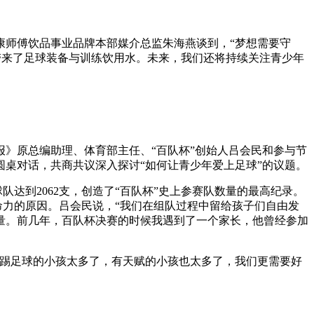
康师傅饮品事业品牌本部媒介总监朱海燕谈到，“梦想需要守
带来了足球装备与训练饮用水。未来，我们还将持续关注青少年
》原总编助理、体育部主任、“百队杯”创始人吕会民和参与节
桌对话，共商共议深入探讨“如何让青少年爱上足球”的议题。
球队达到2062支，创造了“百队杯”史上参赛队数量的最高纪录。
命力的原因。吕会民说，“我们在组队过程中留给孩子们自由发
量。前几年，百队杯决赛的时候我遇到了一个家长，他曾经参加
爱踢足球的小孩太多了，有天赋的小孩也太多了，我们更需要好