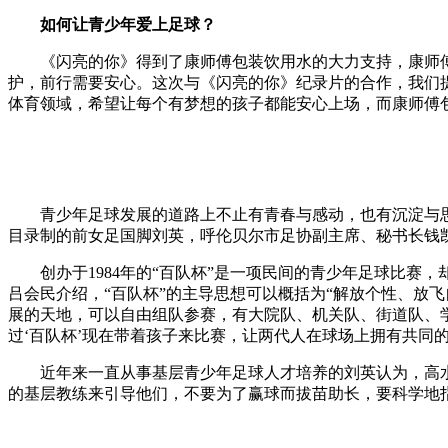
如何让青少年爱上足球？
《闪亮的你》得到了康师傅包装饮用水的大力支持，康师
护，前行需要安心。这次与《闪亮的你》纪录片的合作，我们
体育领域，希望让每个有梦想的孩子都能安心上场，而康师傅
青少年足球发展的道路上不止有青春与感动，也有沉淀与
目录制的前女足国脚刘英，呼伦贝尔市足协副主席、秘书长钱
创办于1984年的“百队杯”是一项民间的青少年足球比赛，
吕会民介绍，“百队杯”的主导思想可以概括为“解放个性、放
展的天地，可以自由组队参赛，有大院队、机关队、街道队、
过‘百队杯’现在带着孩子来比赛，让两代人在球场上拥有共同
近年来一直从事基层青少年足球人才培养的刘英认为，高
的基层教练来引导他们，不要为了赢球而拔苗助长，要科学地