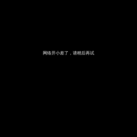
央博
非遗
文化
旅游
科普
健康
乐龄
阅读
云起
超级工厂
智敬中国
全民健康
颜选攻略
海洋
网络开小差了，请稍后再试
热播榜
总台企业白名单