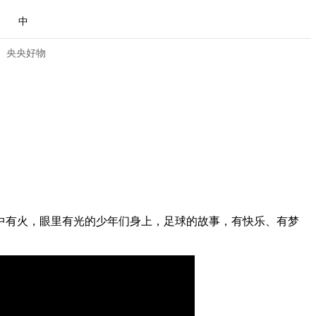
中
央央好物
中有火，眼里有光的少年们身上，足球的故事，有快乐、有梦
合体育
亚冬会