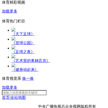
体育精彩视频
加载更多
体育热门栏目
《天下足球》
《篮球公园》
《足球之夜》
《艺术里的奥林匹克》
《健身动起来》
体育视觉系
换一换
加载更多
首页
|
全站地图
京ICP备10003349号-1
中央广播电视总台
央视网
版权所有