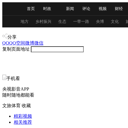
首页
时政
新闻
评论
视频
财经
人民领袖习近平
直播
海外频道
片库
iPanda
栏目大全
联播+
English
中国领导人
节目单
Монгол
听音
央视快评
微视频
习
地方
乡村振兴
生态
一带一路
央博
文化
体育
分享
总台春晚
网络春晚
共产党员网
秧纪录
QQ
QQ空间
微博
微信
复制页面地址
新闻
国内
国际
评论
经济
军事
人民领袖习近平
联播+
热解读
天天学习
手机看
央视影音APP
视频
小央视频
小央直播
直播中国
熊猫
随时随地都能看
现场
前线
比划
快看
蓝海中国
新兵
文旅体育
收藏
体育
直播
竞猜
2026年世界杯
2026年
精彩视频
相关推荐
VIP会员
CCTV奥林匹克频道
生活体育大会