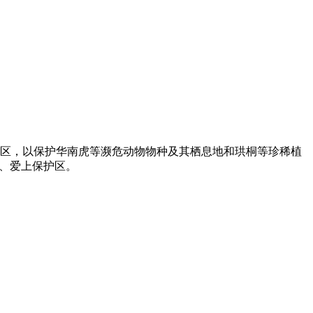
护区，以保护华南虎等濒危动物物种及其栖息地和珙桐等珍稀植
区、爱上保护区。