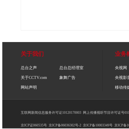
关于我们
业务
总台之声
总台总经理室
央视网
关于CCTV.com
象舞广告
央视影
网站声明
移动传
互联网新闻信息服务许可证10120170003
网上传播视听节目许可证号0102
京ICP证060535号
京ICP备06036302号-2
京ICP备10003349号
京ICP备10