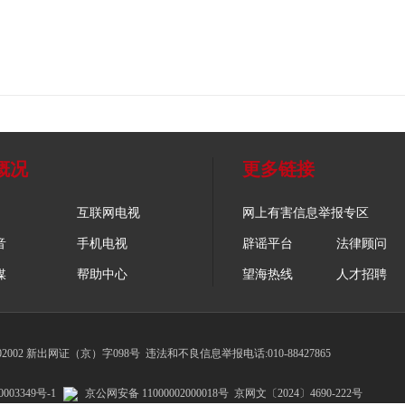
概况
更多链接
互联网电视
网上有害信息举报专区
音
手机电视
辟谣平台
法律顾问
媒
帮助中心
望海热线
人才招聘
002 新出网证（京）字098号
违法和不良信息举报电话:010-88427865
003349号-1
京公网安备 11000002000018号
京网文〔2024〕4690-222号