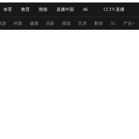
体育
教育
熊猫
直播中国
4K
CCTV.直播
式妙语
主持人
下载央视影音
热解读
天天学习
旅游
科普
健康
乐龄
阅读
艺术
数智
5G
产业+
纪录片网
国家大剧院
大型活动
科技
法治
文娱
人物
公益
图片
习式妙语
央视快评
央视网评
光华锐评
锋面
频道
VR/AR
4K专区
全景新闻
请入列
人生第一次
人生第二次
冬奥会
CBA
NBA
中超
国足
国际足球
网球
综
体育江湖
文化体育
冰雪道路
足球道路