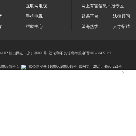
互联网电视
网上有害信息举报专区
音
手机电视
辟谣平台
法律顾问
媒
帮助中心
望海热线
人才招聘
002 新出网证（京）字098号
违法和不良信息举报电话:010-88427865
003349号-1
京公网安备 11000002000018号
京网文〔2024〕4690-222号
>