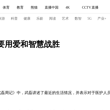
体育
教育
熊猫
直播中国
4K
CCTV.直播
式妙语
主持人
下载央视影音
热解读
天天学习
旅游
科普
健康
乐龄
阅读
艺术
数智
5G
产业+
纪录片网
国家大剧院
大型活动
要用爱和智慧战胜
科技
法治
文娱
人物
公益
图片
习式妙语
央视快评
央视网评
光华锐评
锋面
频道
VR/AR
4K专区
全景新闻
请入列
人生第一次
人生第二次
《武磊周记》中，武磊讲述了最近的生活情况，并表示对于医护人
冬奥会
CBA
NBA
中超
国足
国际足球
网球
综
体育江湖
文化体育
冰雪道路
足球道路