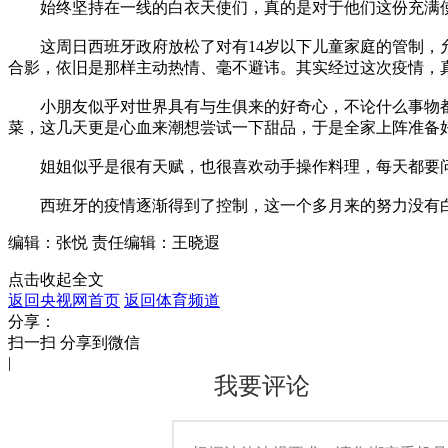
始终坚持在一线的白衣天使们，真的是对于他们这份充满使
财经
教育
乡村振兴
生态环境
一带一路
这周日西班牙政府放松了对有14岁以下儿童家庭的管制，允
合影，依旧是那样主动热情、毫不避讳。其实经过这次疫情，
大国智造
大国展会
大国保险
云顶对话
小朋友似乎对世界具有与生俱来的好奇心，不论什么事物都
菜，这几天更是心血来潮想尝试一下甜品，于是全家上阵准备
姐姐似乎是很有天赋，也很喜欢动手操作料理，每天都要问妈
CCTV.节目官网
直播
节目单
栏目
片库
西班牙的疫情逐渐得到了控制，这一个多月来的努力没有白
编辑：张悦
责任编辑：王晓遐
点击收起全文
返回央视网首页
返回体育频道
分享：
扫一扫 分享到微信
|