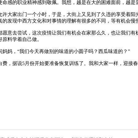
命感的职业精神感到敬佩。我想，越是在大的困难面前，越是
央博
非遗
文化
旅游
科普
健康
乐龄
阅读
许大家出门一个小时，于是，大街上又见到了久违的享受着阳
真的发现中西方文化和对事情的理解有很多的不同，等有机会慢
云起
超级工厂
智敬中国
全民健康
颜选攻略
海洋
愿意去尝试，这次疫情让我们有机会在家那么久，也让我们有机
好原料学着自己做。
妈，“我们今天再做别的味道的小圆子吗？西瓜味道的？”
热播榜
总台企业白名单
费，据说5月份开始要准备恢复训练了。我和大家一样，迎接春