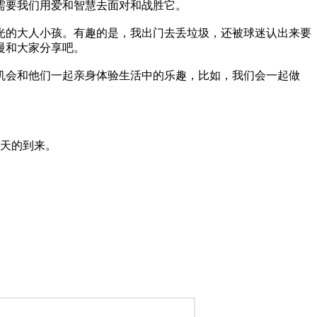
需要我们用爱和智慧去面对和战胜它。
艺术
汽车
数智
5G
产业+
光的大人小孩。有趣的是，我出门去丢垃圾，还被球迷认出来要
慢和大家分享吧。
时尚
天气
才艺
网展
央央好物
会和他们一起亲身体验生活中的乐趣，比如，我们会一起做
天的到来。