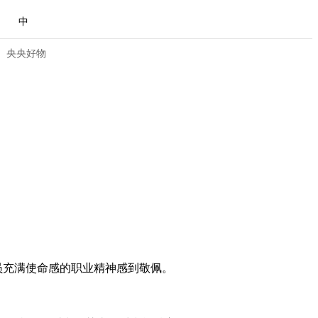
中
央央好物
员充满使命感的职业精神感到敬佩。
合体育
亚冬会