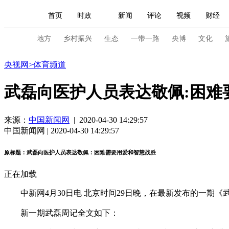
首页
时政
新闻
评论
视频
财经
人民领袖习近平
直播
海外频道
片库
iPanda
栏目大全
联播+
English
中国领导人
节目单
Монгол
听音
央视快评
微视频
习
地方
乡村振兴
生态
一带一路
央博
文化
体育
央视网
>
体育频道
总台春晚
网络春晚
共产党员网
秧纪录
武磊向医护人员表达敬佩:困难
新闻
国内
国际
评论
经济
军事
来源：
中国新闻网
| 2020-04-30 14:29:57
中国新闻网 | 2020-04-30 14:29:57
人民领袖习近平
联播+
热解读
天天学习
原标题：武磊向医护人员表达敬佩：困难需要用爱和智慧战胜
视频
小央视频
小央直播
直播中国
熊猫
正在加载
现场
前线
比划
快看
蓝海中国
新兵
中新网4月30日电 北京时间29日晚，在最新发布的一期
体育
直播
竞猜
2026年世界杯
2026年
新一期武磊周记全文如下：
VIP会员
CCTV奥林匹克频道
生活体育大会