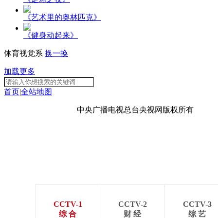
《艺术里的奥林匹克》
《健身动起来》
体育视觉系
换一换
加载更多
首页
|
全站地图
京ICP备10003349号-1
中央广播电视总台
央视网
版权所有
CCTV-1
CCTV-2
CCTV-3
综 合
财 经
综 艺