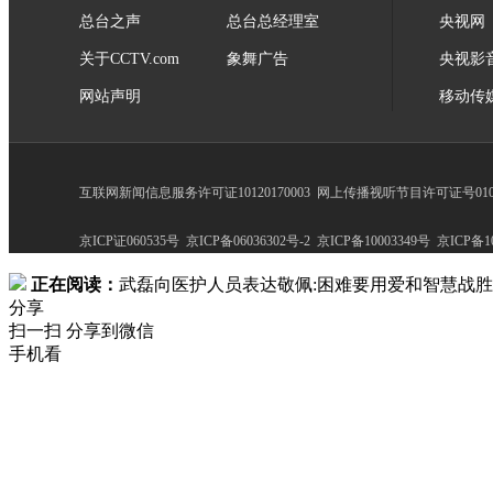
总台之声
总台总经理室
央视网
关于CCTV.com
象舞广告
央视影
网站声明
移动传
互联网新闻信息服务许可证10120170003
网上传播视听节目许可证号0102
京ICP证060535号
京ICP备06036302号-2
京ICP备10003349号
京ICP备10
正在阅读：
武磊向医护人员表达敬佩:困难要用爱和智慧战胜
分享
扫一扫 分享到微信
手机看