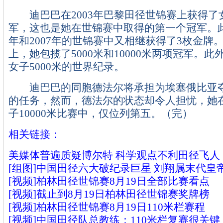
迪巴巴在2003年巴黎田径世锦赛上获得了女
军，这也是她在世锦赛中取得的第一个冠军。此
年和2007年的世锦赛中又相继获得了3枚金牌
上，她包揽了5000米和10000米两项冠军。
女子5000米的世界纪录。
迪巴巴的同胞德法尔将承担为埃塞俄比亚夺取
的任务，然而，德法尔的状态却令人担忧，她
子10000米比赛中，仅位列第五。（完）
相关链接：
美媒体普遍质疑博尔特 科学观点不利田径飞人
[组图]中国田径六大破纪录巨星 刘翔属末代皇
[视频]柏林田径世锦赛8月19日全部比赛看点
[视频]截止到8月19日柏林田径世锦赛奖牌榜
[视频]柏林田径世锦赛8月19日110米栏赛程
[视频]中国田径队总教练：110米栏复赛很关键