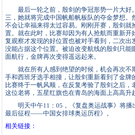
最后一轮之前，殷剑的争冠形势一片大好
三，她就将完成中国帆船帆板队的夺金梦想。
不会让幸福来得太过容易。刚刚开赛，殷剑就
置。就在此时，比赛却因为有人抢航而重新开
复观察才发现的好位置也被对手看到，二次出
没能占据这个位置。被迫改变航线的殷剑只能
面航行，金牌再次变得遥远起来。
就在所有人感到绝望的时候，机会再次不期
手和西班牙选手相撞，让殷剑重新看到了金牌
比赛终于一帆风顺，在反复考验了殷剑之后，
这位老将，五星红旗也在青岛的海面上高高升
明天中午11：05，《复盘奥运战事》将播
最后征程——中国女排球奥运历程》。
相关链接：