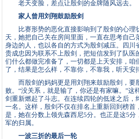
老天变脸，差点让殷剑的金牌随风远去。
家人曾用刘翔鼓励殷剑
比赛形势的恶化直接影响到了殷剑的心理
天，她把自己关在房间里面，一直在思考自己
身边的人，也以各自的方式为殷剑减压。四川
贵成忠因为联系不上殷剑，把短信发到了队医
们什么都做完准备了，一切都是上天安排，咱
了，结果是怎么样，不靠你，不靠我，听天安排
而殷剑的妈妈更是用刘翔来鼓励殷剑，要殷
败。“没关系，就是输了，你还是有家嘛。”这
剑重新燃起了斗志。在连续四轮的低迷之后，
一名。这样，殷剑不仅在排名上重新回到榜首
是，她在分数上领先森西尼5分。也正是这5分
军的归属。
一波三折的最后一轮