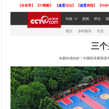
【
全体育
】
【IN图酷】
【
体育
论坛】
【
体育
画报】
【09全