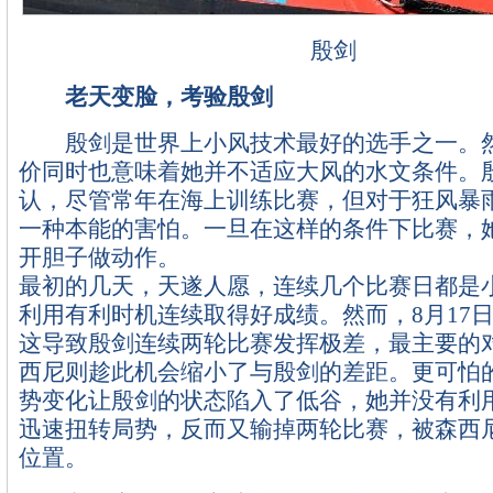
殷剑
老天变脸，考验殷剑
殷剑是世界上小风技术最好的选手之一。然
价同时也意味着她并不适应大风的水文条件。
认，尽管常年在海上训练比赛，但对于狂风暴
一种本能的害怕。一旦在这样的条件下比赛，
开胆子做动作。
最初的几天，天遂人愿，连续几个比赛日都是
利用有利时机连续取得好成绩。然而，8月17
这导致殷剑连续两轮比赛发挥极差，最主要的
西尼则趁此机会缩小了与殷剑的差距。更可怕
势变化让殷剑的状态陷入了低谷，她并没有利
迅速扭转局势，反而又输掉两轮比赛，被森西
位置。