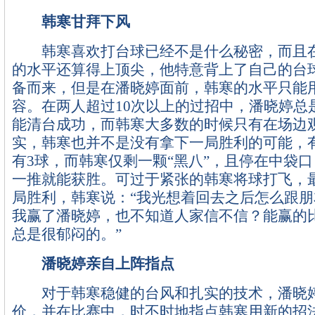
韩寒甘拜下风
韩寒喜欢打台球已经不是什么秘密，而且在
的水平还算得上顶尖，他特意背上了自己的台
备而来，但是在潘晓婷面前，韩寒的水平只能
容。在两人超过10次以上的过招中，潘晓婷总
能清台成功，而韩寒大多数的时候只有在场边
实，韩寒也并不是没有拿下一局胜利的可能，
有3球，而韩寒仅剩一颗“黑八”，且停在中袋
一推就能获胜。可过于紧张的韩寒将球打飞，
局胜利，韩寒说：“我光想着回去之后怎么跟
我赢了潘晓婷，也不知道人家信不信？能赢的
总是很郁闷的。”
潘晓婷亲自上阵指点
对于韩寒稳健的台风和扎实的技术，潘晓婷
价，并在比赛中，时不时地指点韩寒用新的招