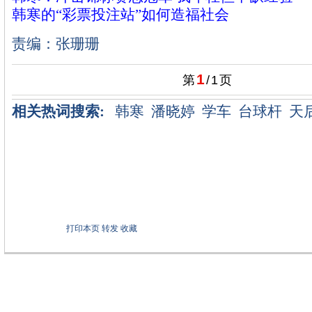
韩寒的“彩票投注站”如何造福社会
责编：张珊珊
1
第
/
1
页
相关热词搜索:
韩寒
潘晓婷
学车
台球杆
天
打印本页
转发
收藏