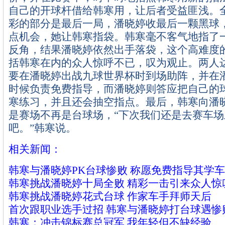
自己的开球杆借给韩寒用，让后者受益匪浅。
彩的部分是最后一局，潘晓婷收最后一颗黑球
点机会，她让韩寒指袋。韩寒毫不客气地指了一
反角，结果潘晓婷依然出手落袋，这个高难度
括韩寒在内的众人惊呼不已，叹为观止。两人
要在潘晓婷出战九球世界杯时到场助阵，并在
时候负责免费指导，而潘晓婷则答应把自己的
寒练习，并且还会抽空指点。最后，韩寒向潘
是赛场不再是台球场，“下次我们还是去赛车场
吧。”韩寒说。
相关新闻：
韩寒与潘晓婷PK台球惨败 称愿免费指导其学车
韩寒挑战潘晓婷十局全败 精彩一击引来众人惊
韩寒挑战潘晓婷花式台球 作家车手拜师天后
首次跟职业选手过招 韩寒与潘晓婷打台球遇惨
韩寒：冲击锦标赛总冠军 我年轻但不缺经验