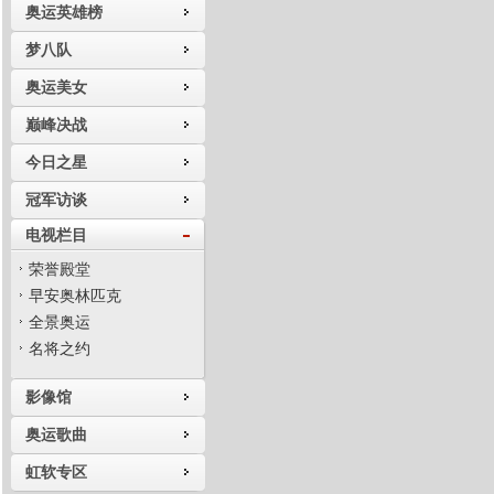
奥运英雄榜
梦八队
奥运美女
巅峰决战
今日之星
冠军访谈
电视栏目
荣誉殿堂
早安奥林匹克
全景奥运
名将之约
影像馆
奥运歌曲
虹软专区