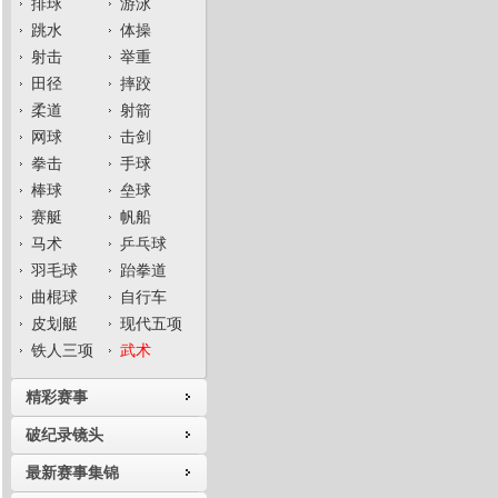
排球
游泳
跳水
体操
射击
举重
田径
摔跤
柔道
射箭
网球
击剑
拳击
手球
棒球
垒球
赛艇
帆船
马术
乒乓球
羽毛球
跆拳道
曲棍球
自行车
皮划艇
现代五项
铁人三项
武术
精彩赛事
破纪录镜头
最新赛事集锦