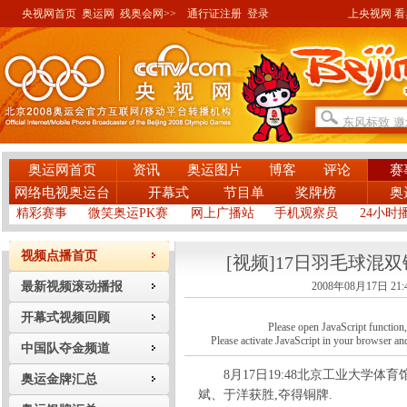
央视网首页
奥运网
残奥会网>>
通行证注册
登录
上央视网 看奥
奥运网首页
资讯
奥运图片
博客
评论
赛
网络电视奥运台
开幕式
节目单
奖牌榜
奥
精彩赛事
微笑奥运PK赛
网上广播站
手机观察员
24小时
视频点播首页
[视频]17日羽毛球混
最新视频滚动播报
2008年08月17日 21:
开幕式视频回顾
Please open JavaScript function, a
Please activate JavaScript in your browser and
中国队夺金频道
8月17日19:48北京工业大学体育
奥运金牌汇总
斌、于洋获胜,夺得铜牌.