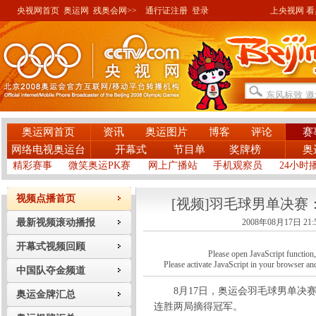
央视网首页
奥运网
残奥会网>>
通行证注册
登录
上央视网 看奥
奥运网首页
资讯
奥运图片
博客
评论
赛
网络电视奥运台
开幕式
节目单
奖牌榜
奥
精彩赛事
微笑奥运PK赛
网上广播站
手机观察员
24小时
视频点播首页
[视频]羽毛球男单决
最新视频滚动播报
2008年08月17日 21:
开幕式视频回顾
Please open JavaScript function, a
Please activate JavaScript in your browser and
中国队夺金频道
8月17日，奥运会羽毛球男单决赛
奥运金牌汇总
连胜两局摘得冠军。