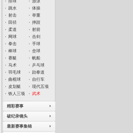
排球
游泳
跳水
体操
射击
举重
田径
摔跤
柔道
射箭
网球
击剑
拳击
手球
棒球
垒球
赛艇
帆船
马术
乒乓球
羽毛球
跆拳道
曲棍球
自行车
皮划艇
现代五项
铁人三项
武术
精彩赛事
破纪录镜头
最新赛事集锦