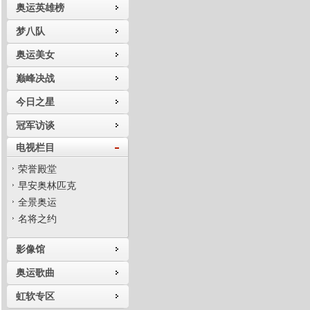
奥运英雄榜
梦八队
奥运美女
巅峰决战
今日之星
冠军访谈
电视栏目
荣誉殿堂
早安奥林匹克
全景奥运
名将之约
影像馆
奥运歌曲
虹软专区