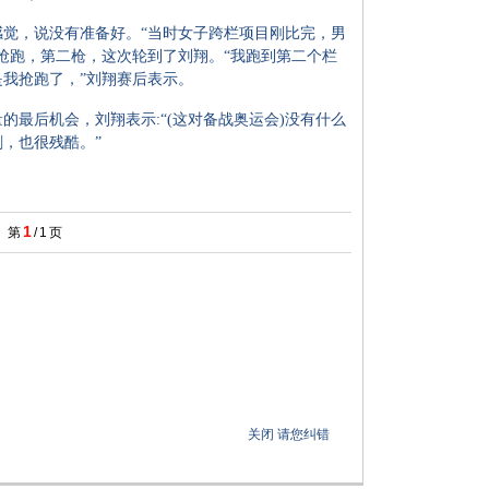
，说没有准备好。“当时女子跨栏项目刚比完，男
抢跑，第二枪，这次轮到了刘翔。“我跑到第二个栏
我抢跑了，”刘翔赛后表示。
后机会，刘翔表示:“(这对备战奥运会)没有什么
，也很残酷。”
1
第
/
1
页
关闭
请您纠错