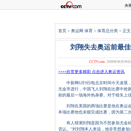
央
首页
>
奥运网
体育
>
体育总分类
> 正文
刘翔失去奥运前最佳
CCTV.com
2008年06月09日 
>>>>
欣赏更多精彩
点击进入奥运资讯
中新网6月9日电北京时间今天凌晨，国
尤金市进行，中国飞人刘翔在比赛中抢
前的最后一场海外热身赛。对于错失上
刘翔在美国的两场比赛是他在奥运会
本场比赛他也未能完成比赛，因为第二
有人猜测刘翔是因为不想参加尤金站
否认。“对刘翔本人来说，他非常想参加(