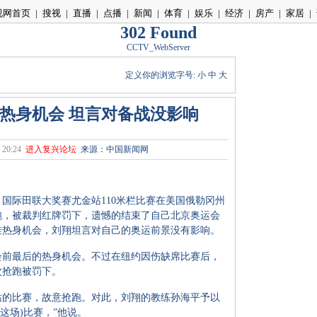
视网首页
|
搜视
|
直播
|
点播
|
新闻
|
体育
|
娱乐
|
经济
|
房产
|
家居
|
302 Found
CCTV_WebServer
定义你的浏览字号:
小
中
大
热身机会 坦言对备战没影响
20:24
进入复兴论坛
来源：中国新闻网
际田联大奖赛尤金站110米栏比赛在美国俄勒冈州
跑，被裁判红牌罚下，遗憾的结束了自己北京奥运会
佳热身机会，刘翔坦言对自己的奥运前景没有影响。
前最后的热身机会。不过在纽约因伤缺席比赛后，
次抢跑被罚下。
的比赛，故意抢跑。对此，刘翔的教练孙海平予以
这场)比赛，”他说。